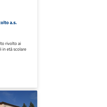
olto a.s.
to rivolto ai
li in età scolare