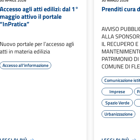
30 APRILE 2026
30 MARZO 2026
Accesso agli atti edilizi: dal 1°
Prenditi cura d
maggio attivo il portale
“InPratica”
AVVISO PUBBLI
ALLA SPONSOR
Nuovo portale per l’accesso agli
IL RECUPERO E
atti in materia edilizia
MANTENIMENT
PATRIMONIO DI
Accesso all'informazione
COMUNE DI FL
Comunicazione isti
Imprese
P
Spazio Verde
Urbanizzazione
LEGGI DI PIÙ
LEGGI DI PIÙ