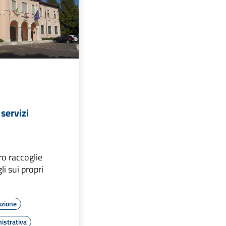
servizi
ro raccoglie
li sui propri
azione
istrativa