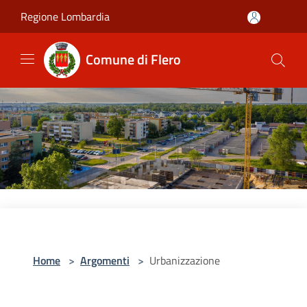
Salta al contenuto principale
Regione Lombardia
Comune di Flero
Home
>
Argomenti
>
Urbanizzazione