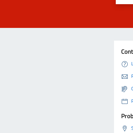
Cont
Prob