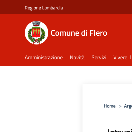
Salta al contenuto principale
Regione Lombardia
Comune di Flero
Amministrazione
Novità
Servizi
Vivere 
Home
>
Arg