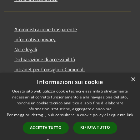
Amministrazione trasparente
Informativa privacy
Note legali
Dichiarazione di accessibilità
Intranet per Consiglieri Comunali
×
Codice Univoco Fatturazione Elettronica
Informazioni sui cookie
Questo sito web utilizza cookie tecnici e assimilati strettamente
necessari al corretto funzionamento e alla navigazione del sito,
nonché un cookie tecnico analitico al solo fine di elaborare
informazioni statistiche, aggregate e anonime.
RSS
Copyright © 2026 • Comune di
Per maggiori dettagli, può consultare la cookie policy al seguente
link
Accessibilità
Flero • Powered by
Privacy
Municipium
Accesso
•
RIFIUTA TUTTO
ACCETTA TUTTO
Cookie
redazione