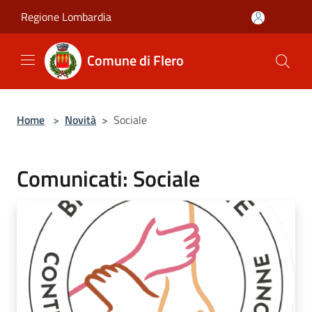
Salta al contenuto principale
Regione Lombardia
Comune di Flero
Home
>
Novità
>
Sociale
Comunicati: Sociale