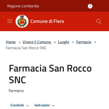
Salta al contenuto principale
Regione Lombardia
Comune di Flero
Home
>
Vivere il Comune
>
Luoghi
>
Farmacie
>
Farmacia San Rocco SNC
Farmacia San Rocco
SNC
Farmacia
Condividi
Vedi azioni