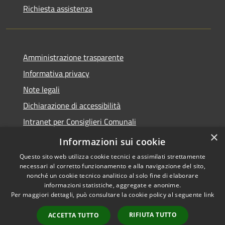
Richiesta assistenza
Amministrazione trasparente
Informativa privacy
Note legali
Dichiarazione di accessibilità
Intranet per Consiglieri Comunali
×
Codice Univoco Fatturazione Elettronica
Informazioni sui cookie
Questo sito web utilizza cookie tecnici e assimilati strettamente
necessari al corretto funzionamento e alla navigazione del sito,
nonché un cookie tecnico analitico al solo fine di elaborare
informazioni statistiche, aggregate e anonime.
RSS
Copyright © 2026 • Comune di
Per maggiori dettagli, può consultare la cookie policy al seguente
link
Accessibilità
Flero • Powered by
Privacy
Municipium
Accesso
•
RIFIUTA TUTTO
ACCETTA TUTTO
Cookie
redazione