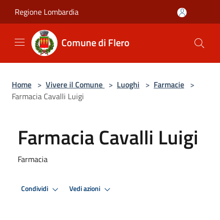
Salta al contenuto principale
Regione Lombardia
Comune di Flero
Home
>
Vivere il Comune
>
Luoghi
>
Farmacie
>
Farmacia Cavalli Luigi
Farmacia Cavalli Luigi
Farmacia
Condividi
Vedi azioni