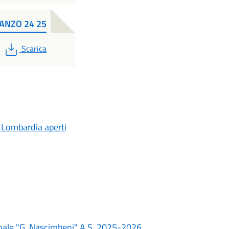
MANZO 24 25
PDF
Scarica
R Lombardia aperti
munale "G. Nascimbeni" A.S. 2025-2026