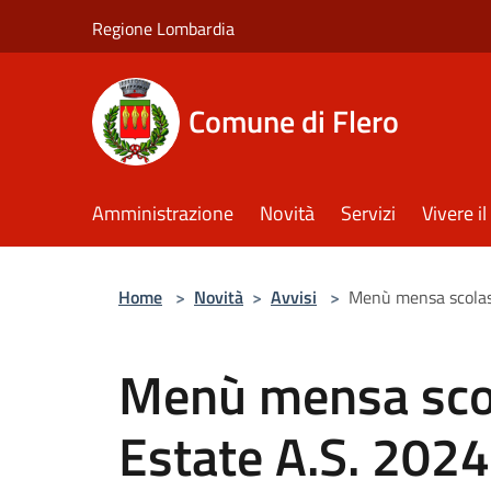
Salta al contenuto principale
Regione Lombardia
Comune di Flero
Amministrazione
Novità
Servizi
Vivere 
Home
>
Novità
>
Avvisi
>
Menù mensa scolas
Menù mensa scol
Estate A.S. 202