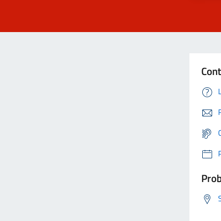
Cont
Prob