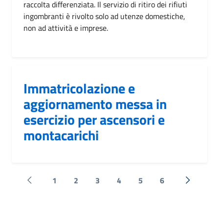
raccolta differenziata. Il servizio di ritiro dei rifiuti
ingombranti è rivolto solo ad utenze domestiche,
non ad attività e imprese.
Immatricolazione e
aggiornamento messa in
esercizio per ascensori e
montacarichi
1
2
3
4
5
6
Pagina precedente
Successi