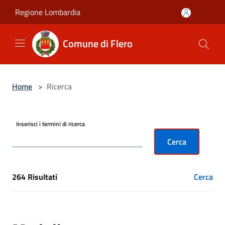
Salta al contenuto principale
Regione Lombardia
Comune di Flero
Home
>
Ricerca
Inserisci i termini di ricerca
Cerca
264 Risultati
Cerca
[results] Risultati