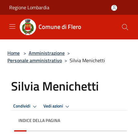
Salta al contenuto principale
Regione Lombardia
Comune di Flero
Home
>
Amministrazione
>
Personale amministrativo
>
Silvia Menichetti
Silvia Menichetti
Condividi
Vedi azioni
INDICE DELLA PAGINA