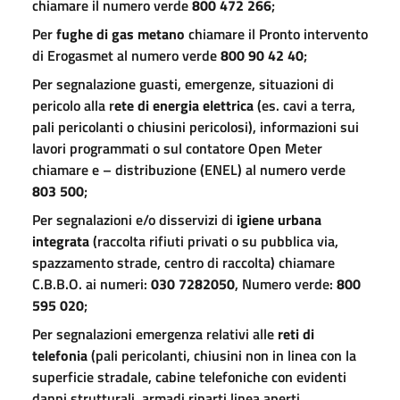
chiamare il numero verde
800 472 266
;
Per
fughe di gas metano
chiamare il Pronto intervento
di Erogasmet al numero verde
800 90 42 40
;
Per segnalazione guasti, emergenze, situazioni di
pericolo alla r
ete di energia elettrica
(es. cavi a terra,
pali pericolanti o chiusini pericolosi), informazioni sui
lavori programmati o sul contatore Open Meter
chiamare e – distribuzione (ENEL) al numero verde
803 500
;
Per segnalazioni e/o disservizi di
igiene urbana
integrata
(raccolta rifiuti privati o su pubblica via,
spazzamento strade, centro di raccolta) chiamare
C.B.B.O. ai numeri:
030 7282050
, Numero verde:
800
595 020
;
Per segnalazioni emergenza relativi alle
reti di
telefonia
(pali pericolanti, chiusini non in linea con la
superficie stradale, cabine telefoniche con evidenti
danni strutturali, armadi riparti linea aperti,