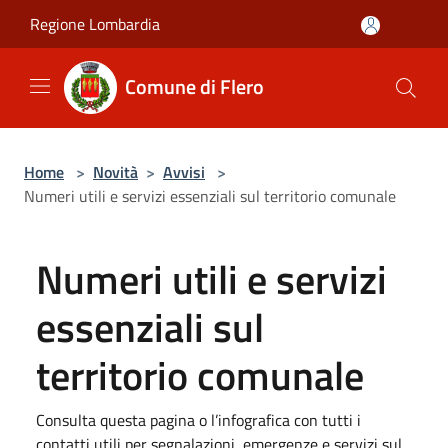
Salta al contenuto principale
Regione Lombardia
Comune di Flero
Home
>
Novità
>
Avvisi
>
Numeri utili e servizi essenziali sul territorio comunale
Numeri utili e servizi
essenziali sul
territorio comunale
Consulta questa pagina o l’infografica con tutti i
contatti utili per segnalazioni, emergenze e servizi sul