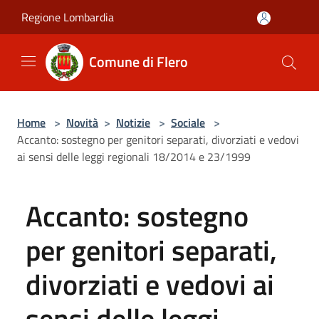
Salta al contenuto principale
Regione Lombardia
Comune di Flero
Home
>
Novità
>
Notizie
>
Sociale
>
Accanto: sostegno per genitori separati, divorziati e vedovi
ai sensi delle leggi regionali 18/2014 e 23/1999
Accanto: sostegno
per genitori separati,
divorziati e vedovi ai
sensi delle leggi