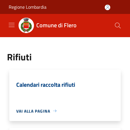
Salta al contenuto principale
Regione Lombardia
Comune di Flero
Rifiuti
Calendari raccolta rifiuti
VAI ALLA PAGINA