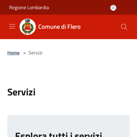
Salta al contenuto principale
Regione Lombardia
Comune di Flero
Home
>
Servizi
Servizi
Esplora tutti i servizi