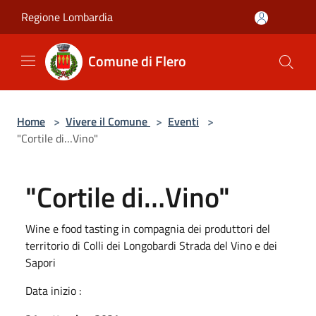
Salta al contenuto principale
Regione Lombardia
Comune di Flero
Home
>
Vivere il Comune
>
Eventi
>
"Cortile di…Vino"
"Cortile di…Vino"
Wine e food tasting in compagnia dei produttori del
territorio di Colli dei Longobardi Strada del Vino e dei
Sapori
Data inizio :