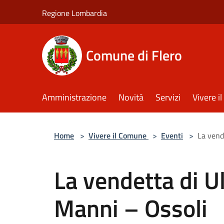
Salta al contenuto principale
Regione Lombardia
Comune di Flero
Amministrazione
Novità
Servizi
Vivere 
Home
>
Vivere il Comune
>
Eventi
>
La vend
La vendetta di U
Manni – Ossoli