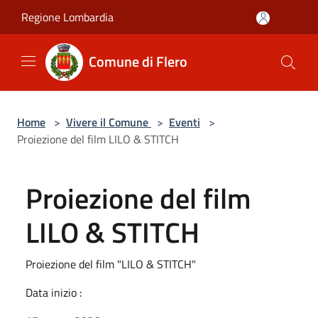
Salta al contenuto principale
Regione Lombardia
Comune di Flero
Home
>
Vivere il Comune
>
Eventi
>
Proiezione del film LILO & STITCH
Proiezione del film
LILO & STITCH
Proiezione del film "LILO & STITCH"
Data inizio :